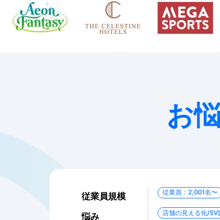
お
従業員：2,001名〜
従業員規模
店舗の見える化/S
悩み