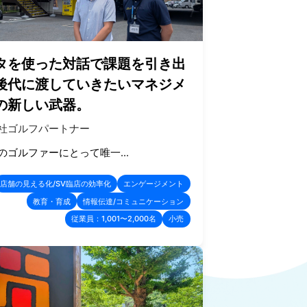
タを使った対話で課題を引き出
後代に渡していきたいマネジメ
の新しい武器。
社ゴルフパートナー
のゴルファーにとって唯一...
店舗の見える化/SV臨店の効率化
エンゲージメント
教育・育成
情報伝達/コミュニケーション
従業員：1,001〜2,000名
小売