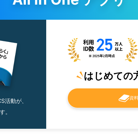
はじめての
資
CS活動が、
ます。