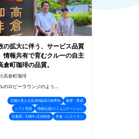
数の拡大に伴う、サービス品質
。情報共有で育むクルーの自主
高倉町珈琲の品質。
社高倉町珈琲
ルのロビーラウンジのよう...
店舗の見える化/SV臨店の効率化
教育・育成
シフト管理
情報伝達/コミュニケーション
従業員：1,001〜2,000名
外食・レストラン