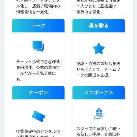
引き継ぎノートをデジタ
本部からの重要な情報を
ル化し、店舗 / 職場内の
一人ひとりに直接届け、
情報発信を一元化。
実行力を強化。
トーク
星を贈る
チャット形式で意思疎通
感謝・応援の気持ちを送
を円滑化。公式の業務ツ
りあうことで、チームワ
ールだから公私分離に
ークの醸成を支援。
も。
クーポン
ミニボーナス
スタッフの頑張りに報い
従業員優待のデジタル化
る新しい手段。金銭以外