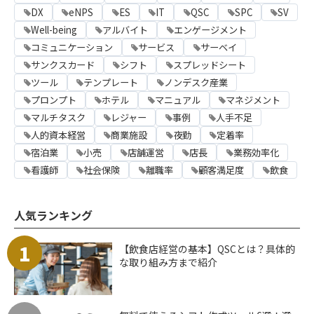
DX
eNPS
ES
IT
QSC
SPC
SV
Well-being
アルバイト
エンゲージメント
コミュニケーション
サービス
サーベイ
サンクスカード
シフト
スプレッドシート
ツール
テンプレート
ノンデスク産業
プロンプト
ホテル
マニュアル
マネジメント
マルチタスク
レジャー
事例
人手不足
人的資本経営
商業施設
夜勤
定着率
宿泊業
小売
店舗運営
店長
業務効率化
看護師
社会保険
離職率
顧客満足度
飲食
人気ランキング
1
【飲食店経営の基本】QSCとは？具体的
な取り組み方まで紹介