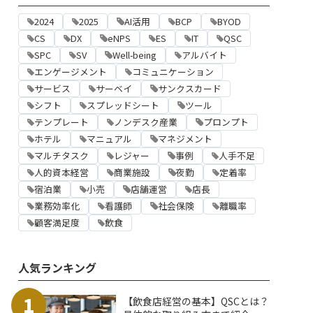
2024
2025
AI活用
BCP
BYOD
CS
DX
eNPS
ES
IT
QSC
SPC
SV
Well-being
アルバイト
エンゲージメント
コミュニケーション
サービス
サーベイ
サンクスカード
シフト
スプレッドシート
ツール
テンプレート
ノンデスク産業
プロンプト
ホテル
マニュアル
マネジメント
マルチタスク
レジャー
事例
人手不足
人的資本経営
商業施設
夜勤
定着率
宿泊業
小売
店舗運営
店長
業務効率化
看護師
社会保険
離職率
顧客満足度
飲食
人気ランキング
1
【飲食店経営の基本】QSCとは？