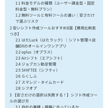
1.1
料金モデルの種類（ユーザー課金型・固定
料金型・無料プラン）
1.2
無料ツールと有料ツールの違い｜安さだけ
で選ぶリスク
2
安いシフト作成ツールおすすめ8選【費用比較表
つき】
2.1
はたLuck（はたラック）｜シフト管理×店
舗DXのオールインワンアプリ
2.2
oplus（オプラス）
2.3
Airシフト（エアシフト）
2.4
ジョブカン勤怠管理
2.5
SHIFTEE（シフティ）
2.6
らくしふ
2.7
スマレジ・タイムカード
2.8
シフオプ
3
【安さだけの選択は失敗する！】シフト作成ツー
ルの選び方
3.1
自社の業種・規模に合っているか