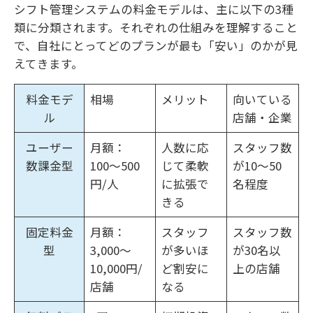
シフト管理システムの料金モデルは、主に以下の3種
類に分類されます。それぞれの仕組みを理解すること
で、自社にとってどのプランが最も「安い」のかが見
えてきます。
料金モデ
相場
メリット
向いている
ル
店舗・企業
ユーザー
月額：
人数に応
スタッフ数
数課金型
100〜500
じて柔軟
が10〜50
円/人
に拡張で
名程度
きる
固定料金
月額：
スタッフ
スタッフ数
型
3,000〜
が多いほ
が30名以
10,000円/
ど割安に
上の店舗
店舗
なる