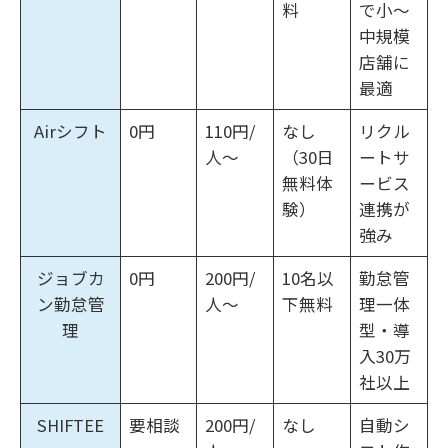
料
で小〜
中規模
店舗に
最適
Airシフト
0円
110円/
なし
リクル
人〜
（30日
ートサ
無料体
ービス
験）
連携が
強み
ジョブカ
0円
200円/
10名以
勤怠管
ン勤怠管
人〜
下無料
理一体
理
型・導
入30万
社以上
SHIFTEE
要相談
200円/
なし
自動シ