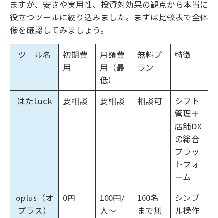
ますが、安さや実用性、投資対効果の観点から本当に
役立つツールに絞り込みました。まずは比較表で全体
像を確認してみましょう。
ツール名
初期費
月額費
無料プ
特徴
用
用（最
ラン
低）
はたLuck
要相談
要相談
相談可
シフト
管理＋
店舗DX
の総合
プラッ
トフォ
ーム
oplus（オ
0円
100円/
100名
シンプ
プラス）
人〜
まで無
ル操作