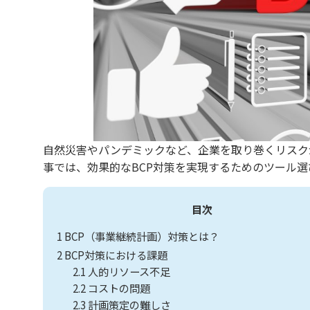
自然災害やパンデミックなど、企業を取り巻くリスク
事では、効果的なBCP対策を実現するためのツール
目次
1
BCP（事業継続計画）対策とは？
2
BCP対策における課題
2.1
人的リソース不足
2.2
コストの問題
2.3
計画策定の難しさ