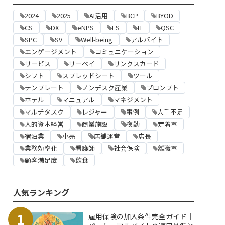
2024
2025
AI活用
BCP
BYOD
CS
DX
eNPS
ES
IT
QSC
SPC
SV
Well-being
アルバイト
エンゲージメント
コミュニケーション
サービス
サーベイ
サンクスカード
シフト
スプレッドシート
ツール
テンプレート
ノンデスク産業
プロンプト
ホテル
マニュアル
マネジメント
マルチタスク
レジャー
事例
人手不足
人的資本経営
商業施設
夜勤
定着率
宿泊業
小売
店舗運営
店長
業務効率化
看護師
社会保険
離職率
顧客満足度
飲食
人気ランキング
1
雇用保険の加入条件完全ガイド｜