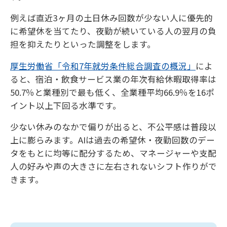
例えば直近3ヶ月の土日休み回数が少ない人に優先的
に希望休を当てたり、夜勤が続いている人の翌月の負
担を抑えたりといった調整をします。
厚生労働省「令和7年就労条件総合調査の概況」
によ
ると、宿泊・飲食サービス業の年次有給休暇取得率は
50.7％と業種別で最も低く、全業種平均66.9％を16ポ
イント以上下回る水準です。
少ない休みのなかで偏りが出ると、不公平感は普段以
上に膨らみます。AIは過去の希望休・夜勤回数のデー
タをもとに均等に配分するため、マネージャーや支配
人の好みや声の大きさに左右されないシフト作りがで
きます。