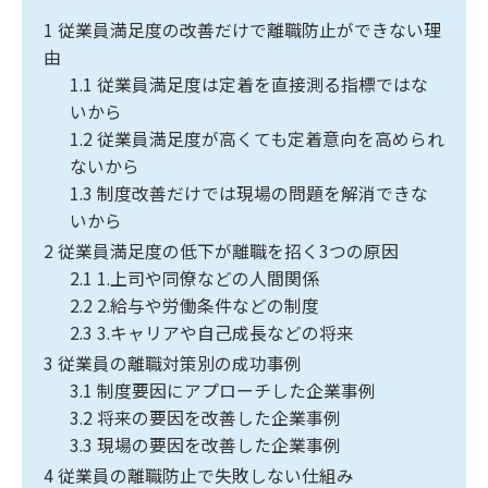
1
従業員満足度の改善だけで離職防止ができない理
由
1.1
従業員満足度は定着を直接測る指標ではな
いから
1.2
従業員満足度が高くても定着意向を高められ
ないから
1.3
制度改善だけでは現場の問題を解消できな
いから
2
従業員満足度の低下が離職を招く3つの原因
2.1
1.上司や同僚などの人間関係
2.2
2.給与や労働条件などの制度
2.3
3.キャリアや自己成長などの将来
3
従業員の離職対策別の成功事例
3.1
制度要因にアプローチした企業事例
3.2
将来の要因を改善した企業事例
3.3
現場の要因を改善した企業事例
4
従業員の離職防止で失敗しない仕組み