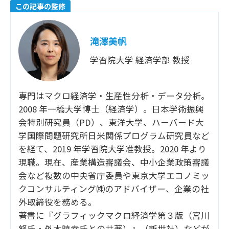
この記事の監修
滝澤美帆
学習院大学 経済学部 教授
専門はマクロ経済学・生産性分析・データ分析。
2008 年一橋大学博士（経済学）。日本学術振興
会特別研究員（PD）、東洋大学、ハーバード大
学国際問題研究所日米関係プログラム研究員など
を経て、2019 年学習院大学准教授。2020 年より
現職。現在、産業構造審議会、中小企業政策審議
会など複数の中央省庁委員や東京大学エコノミッ
クコンサルティング㈱のアドバイザー、企業の社
外取締役を務める。
著書に『グラフィックマクロ経済学第３版（宮川
努氏・外木暁幸氏との共著）』（新世社）などが