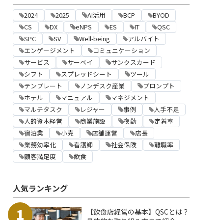
2024
2025
AI活用
BCP
BYOD
CS
DX
eNPS
ES
IT
QSC
SPC
SV
Well-being
アルバイト
エンゲージメント
コミュニケーション
サービス
サーベイ
サンクスカード
シフト
スプレッドシート
ツール
テンプレート
ノンデスク産業
プロンプト
ホテル
マニュアル
マネジメント
マルチタスク
レジャー
事例
人手不足
人的資本経営
商業施設
夜勤
定着率
宿泊業
小売
店舗運営
店長
業務効率化
看護師
社会保険
離職率
顧客満足度
飲食
人気ランキング
1
【飲食店経営の基本】QSCとは？