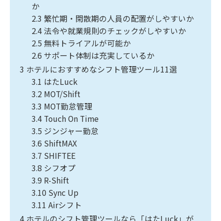
か
2.3
繁忙期・閑散期の人員の配置がしやすいか
2.4
法令や就業規則のチェックがしやすいか
2.5
無料トライアルが可能か
2.6
サポート体制は充実しているか
3
ホテルにおすすめなシフト管理ツール11選
3.1
はたLuck
3.2
MOT/Shift
3.3
MOT勤怠管理
3.4
Touch On Time
3.5
ジンジャー勤怠
3.6
ShiftMAX
3.7
SHIFTEE
3.8
シフオプ
3.9
R-Shift
3.10
Sync Up
3.11
Airシフト
4
ホテルのシフト管理ツールなら「はたLuck」が