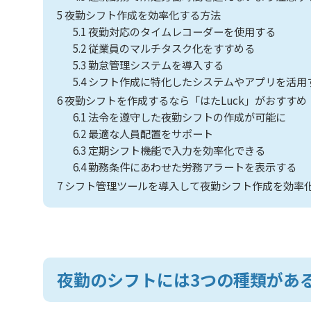
5
夜勤シフト作成を効率化する方法
5.1
夜勤対応のタイムレコーダーを使用する
5.2
従業員のマルチタスク化をすすめる
5.3
勤怠管理システムを導入する
5.4
シフト作成に特化したシステムやアプリを活用
6
夜勤シフトを作成するなら「はたLuck」がおすすめ
6.1
法令を遵守した夜勤シフトの作成が可能に
6.2
最適な人員配置をサポート
6.3
定期シフト機能で入力を効率化できる
6.4
勤務条件にあわせた労務アラートを表示する
7
シフト管理ツールを導入して夜勤シフト作成を効率
夜勤のシフトには3つの種類があ