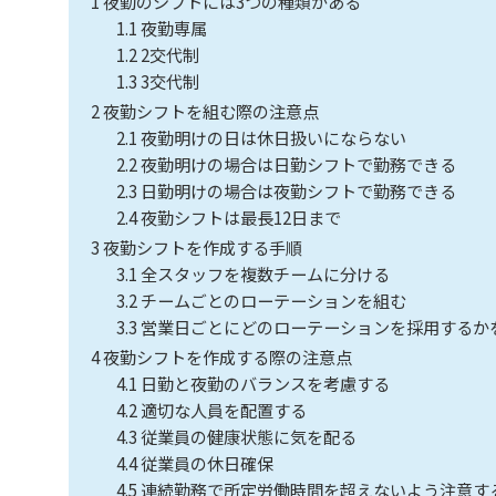
1
夜勤のシフトには3つの種類がある
1.1
夜勤専属
1.2
2交代制
1.3
3交代制
2
夜勤シフトを組む際の注意点
2.1
夜勤明けの日は休日扱いにならない
2.2
夜勤明けの場合は日勤シフトで勤務できる
2.3
日勤明けの場合は夜勤シフトで勤務できる
2.4
夜勤シフトは最長12日まで
3
夜勤シフトを作成する手順
3.1
全スタッフを複数チームに分ける
3.2
チームごとのローテーションを組む
3.3
営業日ごとにどのローテーションを採用するか
4
夜勤シフトを作成する際の注意点
4.1
日勤と夜勤のバランスを考慮する
4.2
適切な人員を配置する
4.3
従業員の健康状態に気を配る
4.4
従業員の休日確保
4.5
連続勤務で所定労働時間を超えないよう注意す