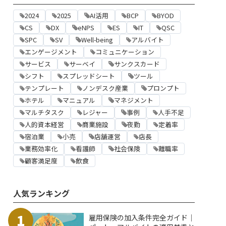
2024
2025
AI活用
BCP
BYOD
CS
DX
eNPS
ES
IT
QSC
SPC
SV
Well-being
アルバイト
エンゲージメント
コミュニケーション
サービス
サーベイ
サンクスカード
シフト
スプレッドシート
ツール
テンプレート
ノンデスク産業
プロンプト
ホテル
マニュアル
マネジメント
マルチタスク
レジャー
事例
人手不足
人的資本経営
商業施設
夜勤
定着率
宿泊業
小売
店舗運営
店長
業務効率化
看護師
社会保険
離職率
顧客満足度
飲食
人気ランキング
1
雇用保険の加入条件完全ガイド｜