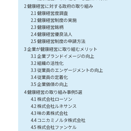
2
健康経営に対する政府の取り組み
2.1
健康経営度調査
2.2
健康経営制度の実施
2.3
健康経営銘柄
2.4
健康経営優良法人
2.5
健康経営制度の申請方法
3
企業が健康経営に取り組むメリット
3.1
企業ブランドイメージの向上
3.2
組織の活性化
3.3
従業員のエンゲージメントの向上
3.4
従業員の定着化
3.5
企業価値の向上
4
健康経営の取り組み事例5選
4.1
株式会社ローソン
4.2
株式会社ルネサンス
4.3
味の素株式会社
4.4
コニカミノルタ株式会社
4.5
株式会社ファンケル