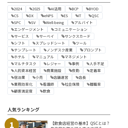
2024
2025
AI活用
BCP
BYOD
CS
DX
eNPS
ES
IT
QSC
SPC
SV
Well-being
アルバイト
エンゲージメント
コミュニケーション
サービス
サーベイ
サンクスカード
シフト
スプレッドシート
ツール
テンプレート
ノンデスク産業
プロンプト
ホテル
マニュアル
マネジメント
マルチタスク
レジャー
事例
人手不足
人的資本経営
商業施設
夜勤
定着率
宿泊業
小売
店舗運営
店長
業務効率化
看護師
社会保険
離職率
顧客満足度
飲食
人気ランキング
1
【飲食店経営の基本】QSCとは？