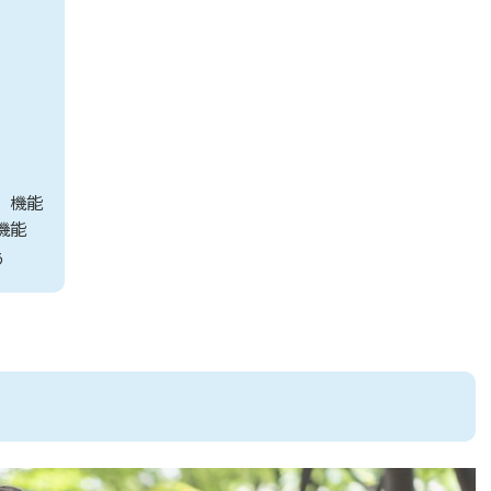
め
」機能
機能
う