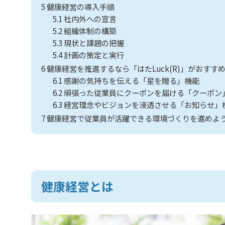
5
健康経営の導入手順
5.1
社内外への宣言
5.2
組織体制の構築
5.3
現状と課題の把握
5.4
計画の策定と実行
6
健康経営を推進するなら「はたLuck(R)」がおすす
6.1
感謝の気持ちを伝える「星を贈る」機能
6.2
頑張った従業員にクーポンを届ける「クーポン
6.3
経営理念やビジョンを浸透させる「お知らせ」
7
健康経営で従業員が活躍できる環境づくりを進めよ
健康経営とは