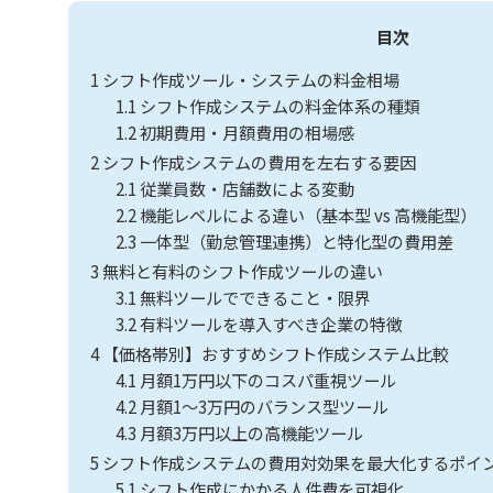
目次
1
シフト作成ツール・システムの料金相場
1.1
シフト作成システムの料金体系の種類
1.2
初期費用・月額費用の相場感
2
シフト作成システムの費用を左右する要因
2.1
従業員数・店舗数による変動
2.2
機能レベルによる違い（基本型 vs 高機能型）
2.3
一体型（勤怠管理連携）と特化型の費用差
3
無料と有料のシフト作成ツールの違い
3.1
無料ツールでできること・限界
3.2
有料ツールを導入すべき企業の特徴
4
【価格帯別】おすすめシフト作成システム比較
4.1
月額1万円以下のコスパ重視ツール
4.2
月額1〜3万円のバランス型ツール
4.3
月額3万円以上の高機能ツール
5
シフト作成システムの費用対効果を最大化するポイ
5.1
シフト作成にかかる人件費を可視化