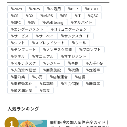
2024
2025
AI活用
BCP
BYOD
CS
DX
eNPS
ES
IT
QSC
SPC
SV
Well-being
アルバイト
エンゲージメント
コミュニケーション
サービス
サーベイ
サンクスカード
シフト
スプレッドシート
ツール
テンプレート
ノンデスク産業
プロンプト
ホテル
マニュアル
マネジメント
マルチタスク
レジャー
事例
人手不足
人的資本経営
商業施設
夜勤
定着率
宿泊業
小売
店舗運営
店長
業務効率化
看護師
社会保険
離職率
顧客満足度
飲食
人気ランキング
1
雇用保険の加入条件完全ガイド｜