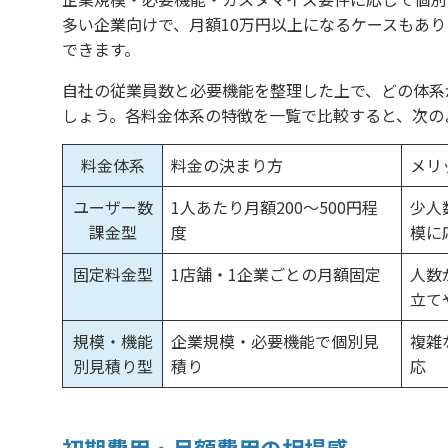
多い企業向けで、月額10万円以上になるケースもあ
できます。
自社の従業員数と必要機能を整理した上で、どの体系
しょう。各料金体系の特徴を一覧で比較すると、次の
料金体系
料金の決まり方
メリ
ユーザー数
1人あたり月額200〜500円程
少人
課金型
度
模に
固定料金型
1店舗・1企業ごとの月額固定
人数
立て
規模・機能
企業規模・必要機能で個別見
複雑
別見積り型
積り
応